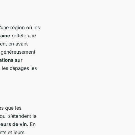
’une région où les
aine
reflète une
ent en avant
nt généreusement
cations sur
s les cépages les
és que les
qui s’étendent le
eurs de vin
. En
ts et leurs