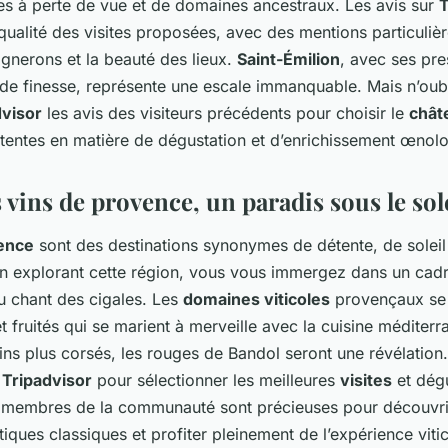
s à perte de vue et de domaines ancestraux. Les avis sur
T
qualité des visites proposées, avec des mentions particuliè
vignerons et la beauté des lieux.
Saint-Émilion
, avec ses pr
s de finesse, représente une escale immanquable. Mais n’oub
dvisor
les avis des visiteurs précédents pour choisir le
chât
tentes en matière de dégustation et d’enrichissement œnol
 vins de provence, un paradis sous le sol
ence
sont des destinations synonymes de détente, de soleil 
En explorant cette région, vous vous immergez dans un cadre
au chant des cigales. Les
domaines viticoles
provençaux se 
et fruités qui se marient à merveille avec la cuisine méditer
ins plus corsés, les rouges de Bandol seront une révélation.
 Tripadvisor
pour sélectionner les meilleures
visites
et dégu
s membres de la communauté sont précieuses pour découvri
stiques classiques et profiter pleinement de l’expérience vit