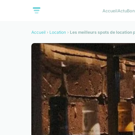
Accueil
Actu
Bon
Accueil
›
Location
›
Les meilleurs spots de location 