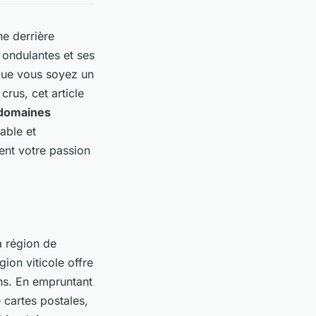
he derrière
 ondulantes et ses
 Que vous soyez un
rus, cet article
domaines
ble et
ent votre passion
a région de
ion viticole offre
ns. En empruntant
cartes postales,