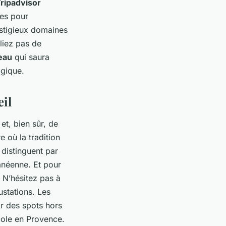
ripadvisor
res pour
estigieux domaines
liez pas de
eau
qui saura
ogique.
eil
et, bien sûr, de
 où la tradition
distinguent par
ranéenne. Et pour
 N’hésitez pas à
stations. Les
r des spots hors
icole en Provence.