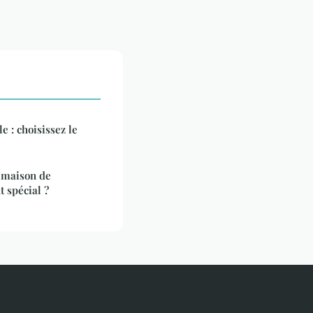
e : choisissez le
e maison de
 spécial ?