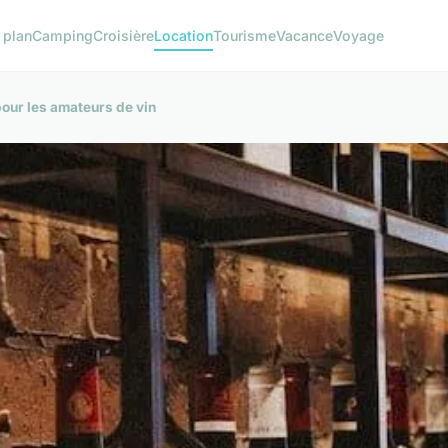
 plan
Camping
Croisière
Location
Tourisme
Vacance
Voyage
pour les amateurs de vin