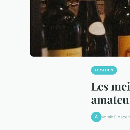
LOCATION
Les mei
amateur
A
admin
11 déce