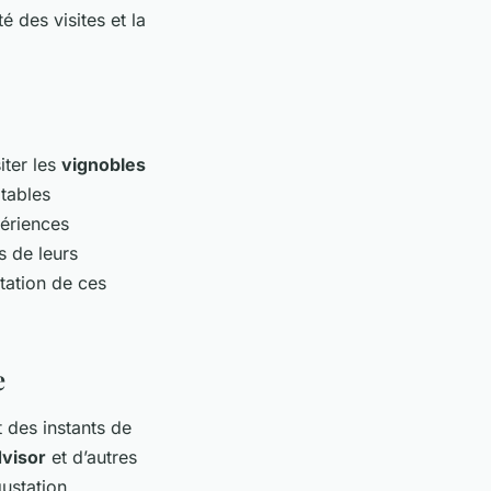
é des visites et la
iter les
vignobles
 tables
périences
s de leurs
station de ces
e
des instants de
dvisor
et d’autres
ustation.