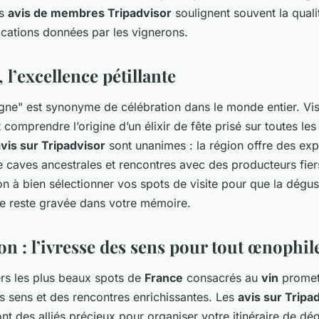
es
avis de membres Tripadvisor
soulignent souvent la qualit
ications données par les vignerons.
l’excellence pétillante
e" est synonyme de célébration dans le monde entier. Vis
comprendre l’origine d’un élixir de fête prisé sur toutes les
vis sur Tripadvisor
sont unanimes : la région offre des ex
re caves ancestrales et rencontres avec des producteurs fier
ion à bien sélectionner vos spots de visite pour que la dégu
ce reste gravée dans votre mémoire.
n : l’ivresse des sens pour tout œnophil
ers les plus beaux spots de
France
consacrés au
vin
promet 
es sens et des rencontres enrichissantes. Les
avis sur Tripa
nt des alliés précieux pour organiser votre itinéraire de dég