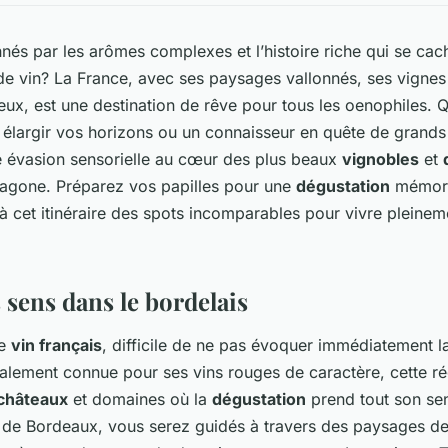
nés par les arômes complexes et l’histoire riche qui se cac
de vin? La France, avec ses paysages vallonnés, ses vignes
ux, est une destination de rêve pour tous les oenophiles.
 élargir vos horizons ou un connaisseur en quête de grands c
 évasion sensorielle au cœur des plus beaux
vignobles
et
agone. Préparez vos papilles pour une
dégustation
mémora
 cet itinéraire des spots incomparables pour vivre pleinem
s sens dans le bordelais
de
vin français
, difficile de ne pas évoquer immédiatement l
alement connue pour ses vins rouges de caractère, cette rég
châteaux
et domaines où la
dégustation
prend tout son se
de Bordeaux, vous serez guidés à travers des paysages de 