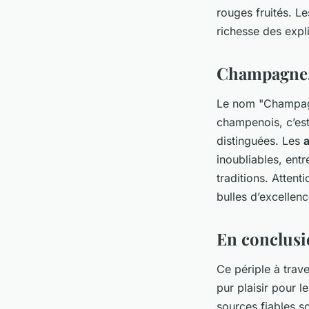
rouges fruités. L
richesse des expl
Champagne, 
Le nom "Champagn
champenois, c’est 
distinguées. Les
a
inoubliables, ent
traditions. Attent
bulles d’excellen
En conclusio
Ce périple à trav
pur plaisir pour l
sources fiables so