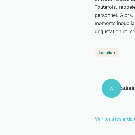
Toutefois, rappel
personnel. Alors,
moments inoubliab
dégustation et me
Location
admi
A
Voir tous les arti