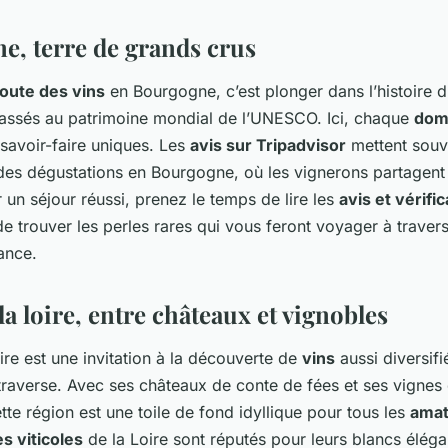
e, terre de grands crus
route des vins
en Bourgogne, c’est plonger dans l’histoire d
assés au patrimoine mondial de l’UNESCO. Ici, chaque
dom
 savoir-faire uniques. Les
avis sur Tripadvisor
mettent souv
e des dégustations en Bourgogne, où les vignerons partage
 un séjour réussi, prenez le temps de lire les
avis et vérifi
de trouver les perles rares qui vous feront voyager à traver
ance.
 la loire, entre châteaux et vignobles
ire est une invitation à la découverte de
vins
aussi diversifi
traverse. Avec ses châteaux de conte de fées et ses vignes 
tte région est une toile de fond idyllique pour tous les
amat
s viticoles
de la Loire sont réputés pour leurs blancs élégan