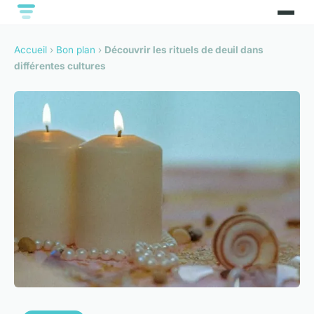
Accueil
›
Bon plan
›
Découvrir les rituels de deuil dans
différentes cultures