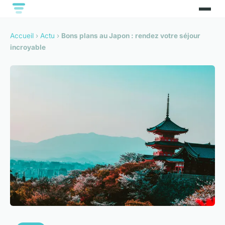
Accueil
›
Actu
›
Bons plans au Japon : rendez votre séjour
incroyable